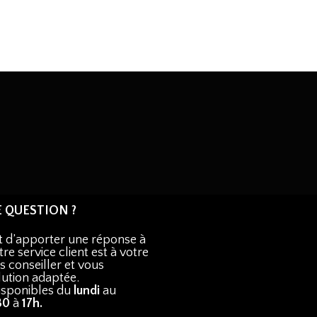
E QUESTION ?
st d’apporter une réponse à
re service client est à votre
 conseiller et vous
lution adaptée.
sponibles du
lundi
au
30
à
17h.